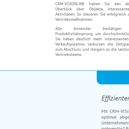
CRM-VISIONLINE
haben Sie den abs
Überblick über Objekte, Interessen
Aktivitäten. So steueren Sie erfolgreich a
Vertriebsmaßnahmen.
Alle Anwender bestätigen 
Produktivitätssprung um durchschnittl
Sie haben deutlich mehr Interessenten
Verkaufspipeline, verkürzen die Zeitsp
zum Abschluss und steigern so die Leistu
Vertriebsteams.
Effiziente
Mit CRM-VISI
optimal abge
Unternehmens
notwendig? Re