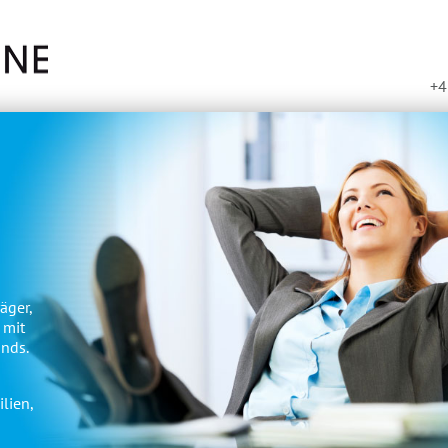
+4
äger,
 mit
nds.
lien,