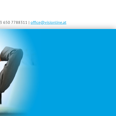
3 650 7788311 |
office@visionline.at