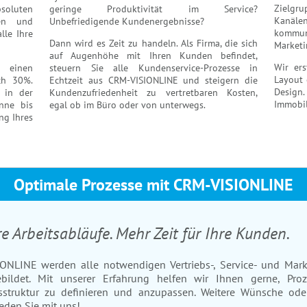
Zielgru
oluten
geringe Produktivität im Service?
Kanäl
ten und
Unbefriedigende Kundenergebnisse?
kommun
lle Ihre
Dann wird es Zeit zu handeln. Als Firma, die sich
Marketi
auf Augenhöhe mit Ihren Kunden befindet,
Wir ers
einen
steuern Sie alle Kundenservice-Prozesse in
Layout 
ich 30%.
Echtzeit aus CRM-VISIONLINE und steigern die
Design
 in der
Kundenzufriedenheit zu vertretbaren Kosten,
Immobil
anne bis
egal ob im Büro oder von unterwegs.
ng Ihres
Optimale Prozesse mit CRM-VISIONLINE
re Arbeitsabläufe. Mehr Zeit für Ihre Kunden.
ONLINE werden alle notwendigen Vertriebs-, Service- und Mark
bildet. Mit unserer Erfahrung helfen wir Ihnen gerne, Pro
struktur zu definieren und anzupassen. Weitere Wünsche ode
den Sie mit uns!