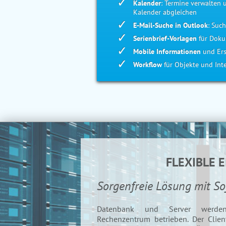
Kalender
: Termine verwalten
Kalender abgleichen
E-Mail-Suche in Outlook
: Suc
Serienbrief-Vorlagen
für Dok
Mobile Informationen
und Ers
Workflow
für Objekte und Int
FLEXIBLE 
Sorgenfreie Lösung mit 
Datenbank und Server werden 
Rechenzentrum betrieben. Der Clien