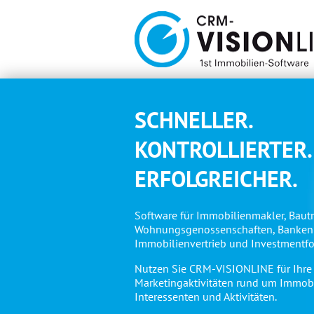
SCHNELLER.
KONTROLLIERTER.
ERFOLGREICHER.
Software für Immobilienmakler, Bautr
Wohnungsgenossenschaften, Banken
Immobilienvertrieb und Investmentfo
Nutzen Sie CRM-VISIONLINE für Ihre
Marketingaktivitäten rund um Immobi
Interessenten und Aktivitäten.