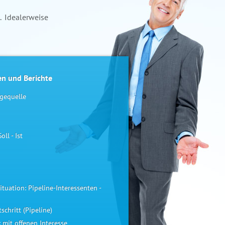
. Idealerweise
en und Berichte
gequelle
ll - Ist
Situation: Pipeline-Interessenten -
schritt (Pipeline)
: mit offenen Interesse