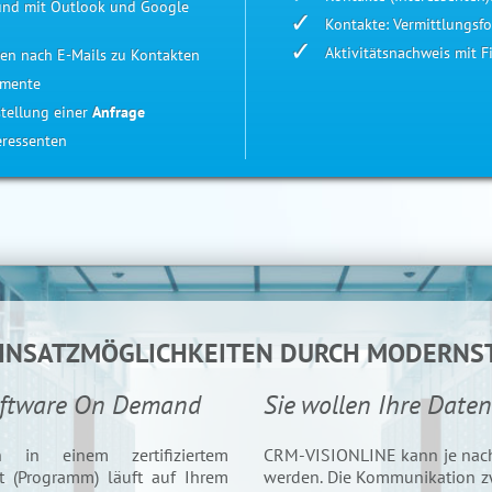
 und mit Outlook und Google
Kontakte: Vermittlungsfor
Aktivitätsnachweis mit F
hen nach E-Mails zu Kontakten
umente
tellung einer
Anfrage
eressenten
EINSATZMÖGLICHKEITEN DURCH MODERNS
Software On Demand
Sie wollen Ihre Date
in einem zertifiziertem
CRM-VISIONLINE kann je nach B
t (Programm) läuft auf Ihrem
werden. Die Kommunikation 