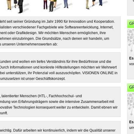
ht seit seiner Gründung im Jahr 1990 für Innovation und Kooperation.
GR
alisten verschiedener Fachgebiete wie Softwareentwicklung, Internet,
ent oder Grafikdesign. Wir möchten Menschen ermöglichen, ihre
nehmen einzubringen. Die Grundsätze, nach denen wir handeln, um
 aus unseren Unternehmenswerten ab:
Es
unden und wollen ein tiefes Verständnis für ihre Bedürfnisse und die
vo
urch Informationen und konkrete Hilfestellungen möchten wir Mehrwert
bei unterstützen, ihr Potenzial voll auszuschöpfen. VISIONEN ONLINE in
 umzusetzen ist unser Geschäftskonzept.
G
, talentierter Menschen (HTL-, Fachhochschul- und
bindung von Erfahrungsträgern sowie die intensive Zusammenarbeit mit
novative Technologien konsequent weiter zu entwickeln. Damit ebnen wir
unft.
Es
un
chtig. Dafür arbeiten wir kontinuierlich, indem wir die Qualität unserer