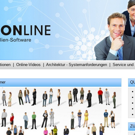
tionen
|
Online-Videos
|
Architektur - Systemanforderungen
|
Service und
ner
QU
Z