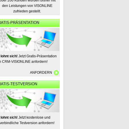
Über 200 Kunden wurden bisher mit
den Leistungen von VISONLINE
zufrieden gestellt.
ATIS-PRÄSENTATION
 lohnt sich!
Jetzt Gratis-Präsentation
n CRM-VISIONLINE anfordern!
ANFORDERN
RATIS-TESTVERSION
 lohnt sich!
Jetzt kostenlose und
verbindliche Testversion anfordern!