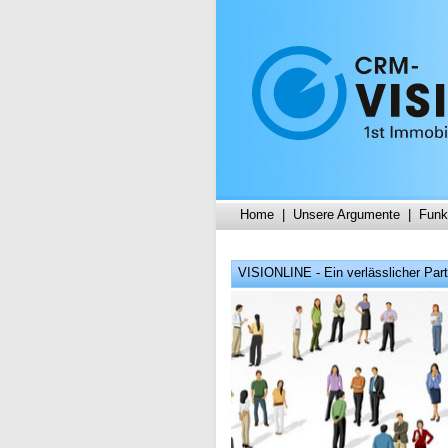
Home
|
Unsere Argumente
|
Funk
VISIONLINE - Ein verlässlicher Part